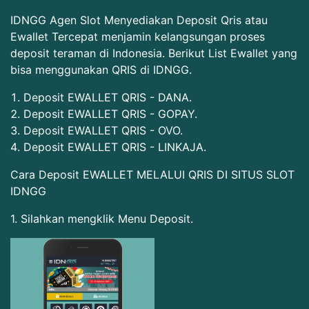
IDNGG Agen Slot Menyediakan Deposit Qris atau
Ewallet Tercepat menjamin kelangsungan proses
deposit teraman di Indonesia. Berikut List Ewallet yang
bisa menggunakan QRIS di IDNGG.
Deposit EWALLET QRIS - DANA.
Deposit EWALLET QRIS - GOPAY.
Deposit EWALLET QRIS - OVO.
Deposit EWALLET QRIS - LINKAJA.
Cara Deposit EWALLET MELALUI QRIS DI SITUS SLOT
IDNGG
1. Silahkan mengklik Menu Deposit.